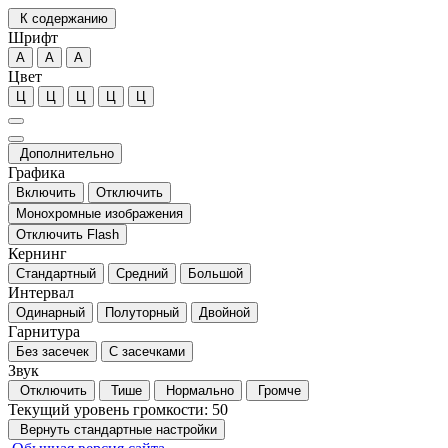
К содержанию
Шрифт
А
А
А
Цвет
Ц
Ц
Ц
Ц
Ц
Дополнительно
Графика
Включить
Отключить
Монохромные изображения
Отключить Flash
Кернинг
Стандартный
Средний
Большой
Интервал
Одинарный
Полуторный
Двойной
Гарнитура
Без засечек
С засечками
Звук
Отключить
Тише
Нормально
Громче
Текущий уровень громкости:
50
Вернуть стандартные настройки