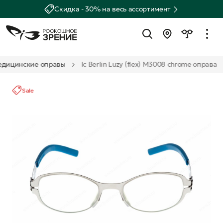
Скидка - 30% на весь ассортимент
дицинские оправы
Ic Berlin Luzy (flex) M3008 chrome оправа
Sale