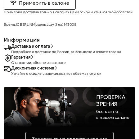
Примерить в салоне
Примерка доступна только в салонах Самарской и Ульяновской областей
Бренд:
IC BERLIN
Модель:
Luzy (flex) M3008
Информация
Доставка и оплата
Подробнее о доставке по России, самовывозе и оплате товара
Гарантия
О гарантии, обмене и возврате
Дисконтная система
Узнайте о скидке в зависимости от объёма покупок
ПРОВЕРКА
ЗРЕНИЯ
бесплатно
в нашем салоне
Записаться на проверку зрения