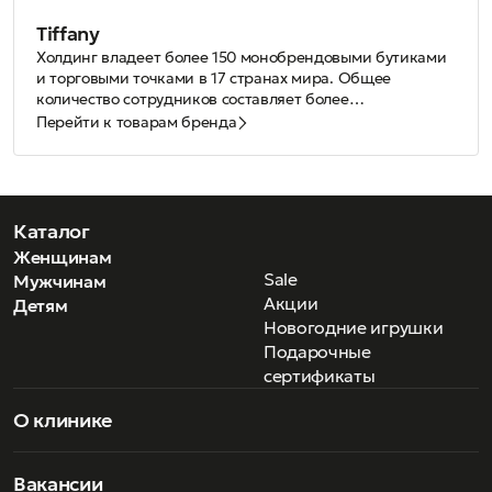
Tiffany
Холдинг владеет более 150 монобрендовыми бутиками
и торговыми точками в 17 странах мира. Общее
количество сотрудников составляет более
8.000 человек.
Меняются эпохи, эстетические идеалы, стили —
Перейти к товарам бренда
неизменным остается лишь то, что любой предмет,
носящий клеймо «Tiffany & Co.», будь то парадное
оружие, роскошная ваза, серебряный столик,
настольная лампа из матового цветного стекла, строгий
кубок яхт-клуба, компактные часы путешественника,
Каталог
детская посуда или изысканные женские украшения,
Женщинам
является образцом безупречного вкуса и высочайшего
Sale
Мужчинам
качества.
Акции
Детям
Новогодние игрушки
Подарочные
сертификаты
О клинике
Вакансии