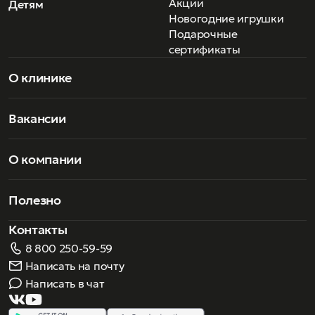
Акции
Детям
ювелирных камней.
оставайтесь в тренде вместе с Frame Chain.
Новогодние игрушки
Подарочные
сертификаты
О клинике
Вакансии
О компании
Полезно
Контакты
8 800 250-59-59
Написать на почту
Написать в чат