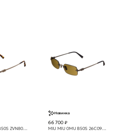
Новинка
66 700 ₽
MIU MIU 0MU B50S ZVN80O 50 очки с/з
MIU MIU 0MU B50S 26C09Z 52 очки с/з