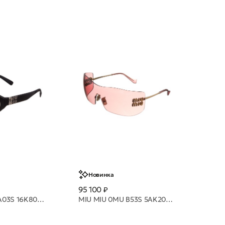
Новинка
95 100 ₽
MIU MIU 0MU A03S 16K80Q 53 очки с/з
MIU MIU 0MU B53S 5AK20Y очки с/з