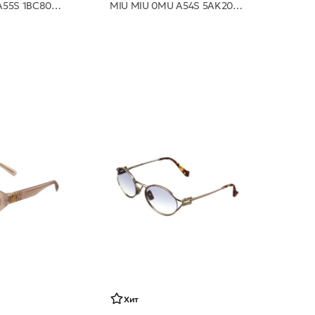
MIU MIU 0MU A55S 1BC80Q 57 очки с/з
MIU MIU 0MU A54S 5AK20Y 51 очки с/з
Хит