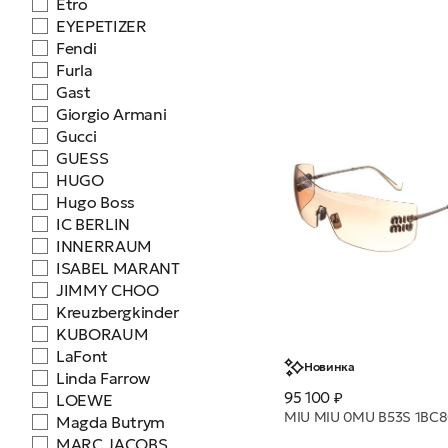
Etro
EYEPETIZER
Fendi
Furla
Gast
Giorgio Armani
Gucci
GUESS
HUGO
Hugo Boss
IC BERLIN
INNERRAUM
ISABEL MARANT
JIMMY CHOO
Kreuzbergkinder
KUBORAUM
LaFont
Новинка
Linda Farrow
95 100 ₽
LOEWE
Magda Butrym
MARC JACOBS