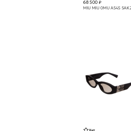
68 500 ₽
Хит