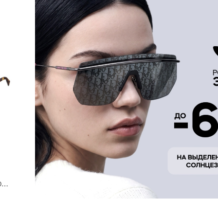
MIU MIU 0MU B13S 14L90Q 52 очки с/з