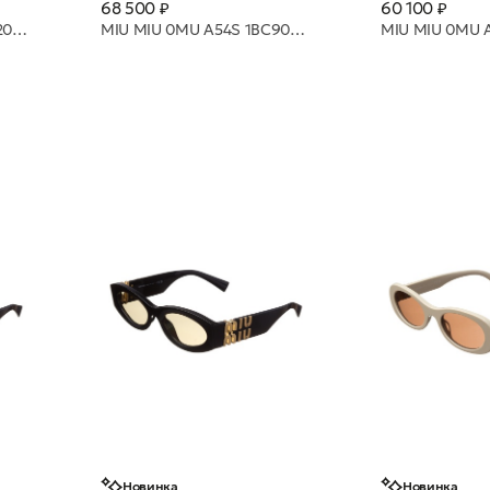
68 500 ₽
60 100 ₽
MIU MIU 0MU A54S 5AK20I 51 очки с/з
MIU MIU 0MU A54S 1BC90Q 51 очки с/з
Новинка
Новинка