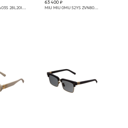
63 400 ₽
MIU MIU 0MU A03S 28L20I 53 очки с/з
MIU MIU 0MU 52YS ZVN80O 54 очки с/з