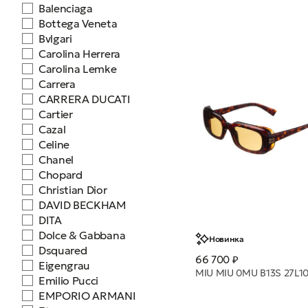
Balenciaga
Bottega Veneta
Bvlgari
Carolina Herrera
Carolina Lemke
Carrera
CARRERA DUCATI
Cartier
Cazal
Celine
Chanel
Chopard
Christian Dior
DAVID BECKHAM
DITA
Dolce & Gabbana
Новинка
Dsquared
66 700 ₽
Eigengrau
Emilio Pucci
EMPORIO ARMANI