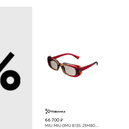
Новинка
66 700 ₽
MIU MIU 0MU B13S 23M80Q 52 очки с/з