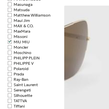
Masunaga
Matsuda
Matthew Williamson
Maui Jim
MAX & CO.
MaxMara
Missoni
MIU MIU
Moncler
Moschino
PHILIPP PLEIN
PHILIPPE V
Polaroid
Prada
Ray-Ban
Saint Laurent
Serengeti
Silhouette
TATTVA
Tiffani