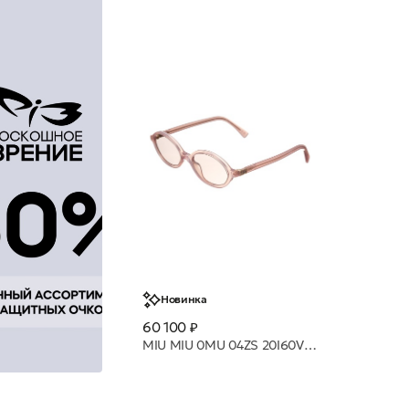
Новинка
60 100 ₽
MIU MIU 0MU 04ZS 20I60V 50 очки с/з