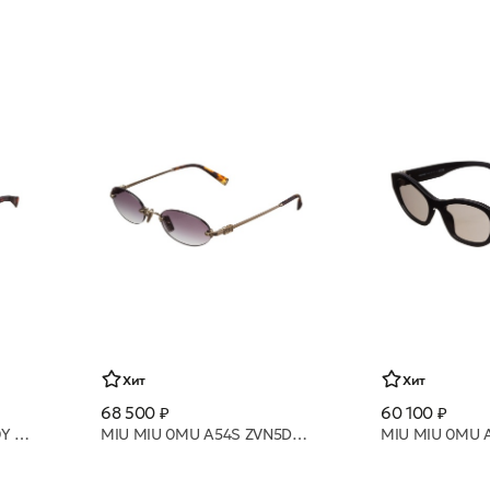
Хит
Хит
68 500 ₽
60 100 ₽
MIU MIU 0MU B13S 27L10Y 52 очки с/з
MIU MIU 0MU A54S ZVN5D1 51 очки с/з