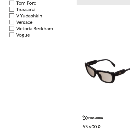
Tom Ford
Trussardi
V Yudashkin
Versace
Victoria Beckham
Vogue
Новинка
63 400 ₽