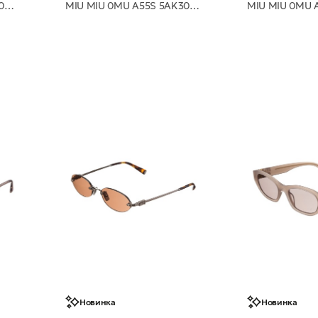
MIU MIU 0MU B12S 16K80Q 56 очки с/з
MIU MIU 0MU A55S 5AK30U 57 очки с/з
Новинка
Новинка