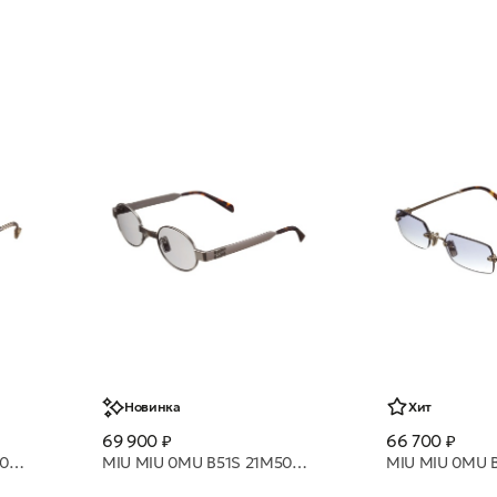
Новинка
Хит
69 900 ₽
66 700 ₽
MIU MIU 0MU B53S 1BC80Y очки с/з
MIU MIU 0MU B51S 21M50Q 47 очки с/з