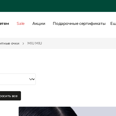
етям
Sale
Акции
Подарочные сертификаты
Е
итные очки
MIU MIU
росить все